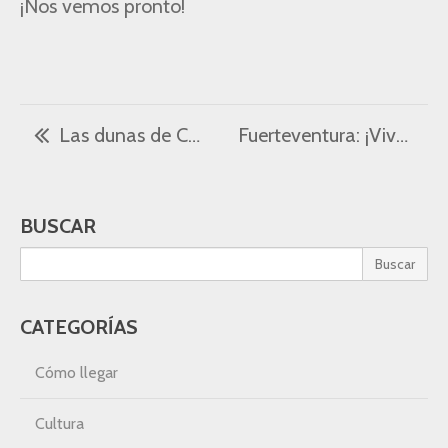
¡Nos vemos pronto!
Las dunas de Corralejo: origen y características de un paisaje único
Fuerteventura: ¡Vive el ritmo del Carnaval de Canarias!
BUSCAR
Buscar
CATEGORÍAS
Cómo llegar
Cultura