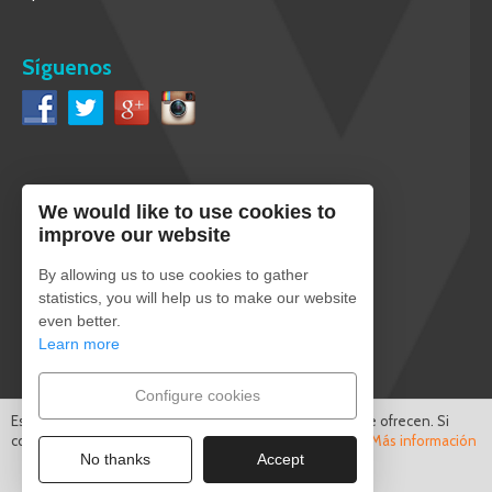
Síguenos
We would like to use cookies to
Español
improve our website
By allowing us to use cookies to gather
statistics, you will help us to make our website
even better.
Pago seguro
Learn more
Configure cookies
Este sitio utiliza cookies para mejorar los servicios que se ofrecen. Si
continúa navegando, consideramos que acepta su uso.
Más información
No thanks
Accept