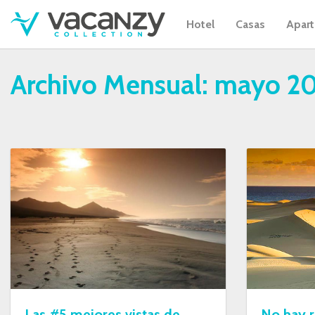
Hotel
Casas
Apar
Archivo Mensual:
mayo 20
Las #5 mejores vistas de
No hay r