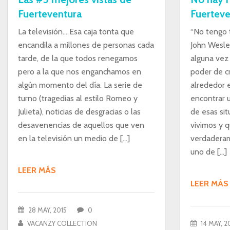
Fuerteventura
Fuerteve
La televisión… Esa caja tonta que
“No tengo t
encandila a millones de personas cada
John Wesle
tarde, de la que todos renegamos
alguna vez 
pero a la que nos enganchamos en
poder de cr
algún momento del día. La serie de
alrededor 
turno (tragedias al estilo Romeo y
encontrar 
Julieta), noticias de desgracias o las
de esas si
desavenencias de aquellos que ven
vivimos y q
en la televisión un medio de […]
verdaderam
uno de […]
LEER MÁS
LEER MÁS
28 MAY, 2015
0
VACANZY COLLECTION
14 MAY, 2