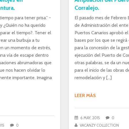
ntura.
Corralejo.
iempo para tener prisa.” -
El pasado mes de Febrero 
y ¿Quién no ha querido
de Administración del ente
parar el tiempo?. Tener el
Puertos Canarios aprobó el
ear una burbuja a tu
bases por los que se regirá
en un momento de estrés,
para la concesión de la ges
una vía de escape dentro
ejecución del Puerto de Cor
tuaciones abrumadoras que
otras palabras, se da un n
ue nos hacen olvidar lo
para el inicio de las obras d
ente importante. Imagina
remodelación y […]
LEER MÁS
6 MAY, 2015
0
015
0
VACANZY COLLECTION