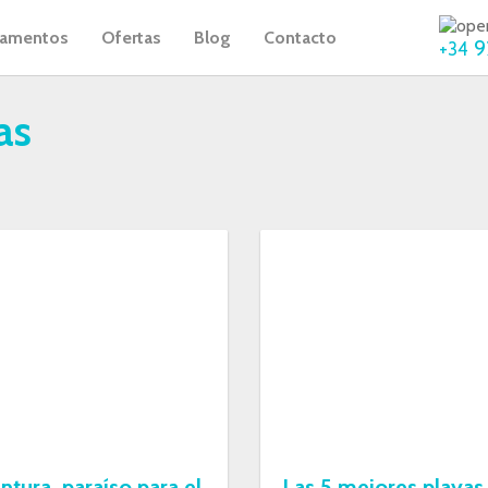
tamentos
Ofertas
Blog
Contacto
9
+34
as
ntura, paraíso para el
Las 5 mejores playas