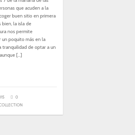
s 7 de la mañana de las
ersonas que acuden a la
coger buen sitio en primera
 bien, la isla de
ura nos permite
 un poquito más en la
 tranquilidad de optar a un
 aunque […]
015
0
COLLECTION