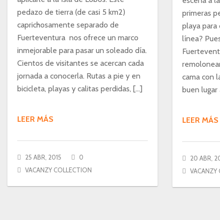
escena a la
pedazo de tierra (de casi 5 km2)
primeras p
caprichosamente separado de
playa para 
Fuerteventura nos ofrece un marco
línea? Pues
inmejorable para pasar un soleado día.
Fuertevent
Cientos de visitantes se acercan cada
remolonear
jornada a conocerla. Rutas a pie y en
cama con la
bicicleta, playas y calitas perdidas, […]
buen lugar
LEER MÁS
LEER MÁS
25 ABR, 2015
0
20 ABR, 2
VACANZY COLLECTION
VACANZY 