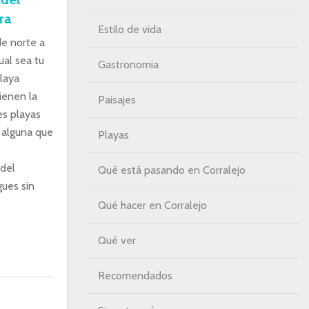
ra
Estilo de vida
de norte a
ual sea tu
Gastronomia
laya
ienen la
Paisajes
es playas
 alguna que
Playas
 del
Qué está pasando en Corralejo
gues sin
Qué hacer en Corralejo
Qué ver
Recomendados