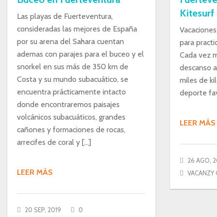
Kitesurf
Las playas de Fuerteventura,
consideradas las mejores de España
Vacaciones
por su arena del Sahara cuentan
para practi
ademas con parajes para el buceo y el
Cada vez m
snorkel en sus más de 350 km de
descanso a
Costa y su mundo subacuático, se
miles de ki
encuentra prácticamente intacto
deporte fav
donde encontraremos paisajes
volcánicos subacuáticos, grandes
LEER MÁS
cañones y formaciones de rocas,
arrecifes de coral y […]
26 AGO, 2
LEER MÁS
VACANZY 
20 SEP, 2019
0