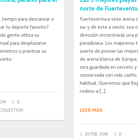
norte de Fuerteventu
, tiempo para descansar o
Fuerteventura viste arena 
car tu deporte favorito?
sur y de este a oeste, sea c
ás gente utiliza su
dirección encontrarás una p
nual para desplazarse
paradisiaca. Los majoreros t
lometros y practicar su
suerte de poseer las mejor
orito.
de arena blanca de Europa,
otra guardada en secreto y
conservada con más cariño
habitual. Queremos que lle
rodeos a […]
019
0
LEER MÁS
COLLECTION
20 FEB, 2018
0