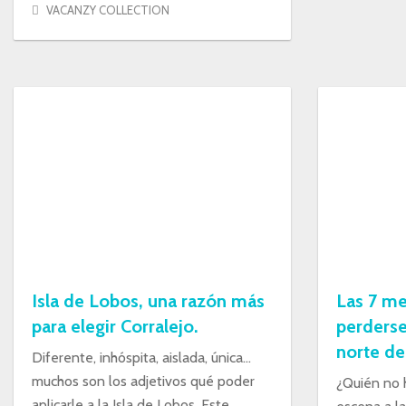
VACANZY COLLECTION
Isla de Lobos, una razón más
Las 7 me
para elegir Corralejo.
perderse
norte de
Diferente, inhóspita, aislada, única…
muchos son los adjetivos qué poder
¿Quién no h
aplicarle a la Isla de Lobos. Este