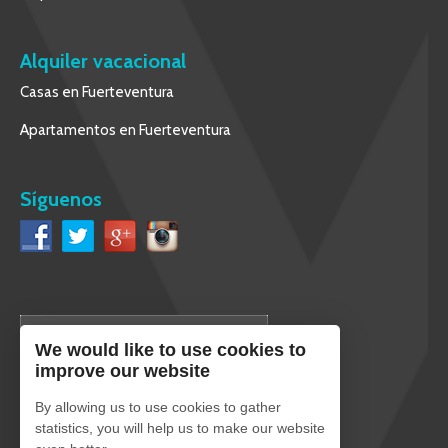
Alquiler vacacional
Casas en Fuerteventura
Apartamentos en Fuerteventura
Síguenos
Español
We would like to use cookies to
improve our website
By allowing us to use cookies to gather
statistics, you will help us to make our website
Pago seguro