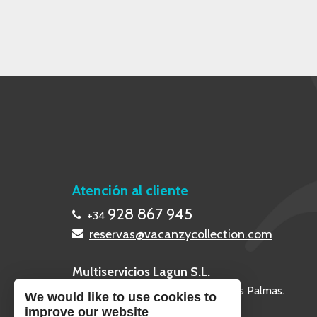
Atención al cliente
928 867 945
+34
reservas@vacanzycollection.com
Multiservicios Lagun S.L.
Calle Poril 2, 35660 - Corralejo, Las Palmas.
We would like to use cookies to
improve our website