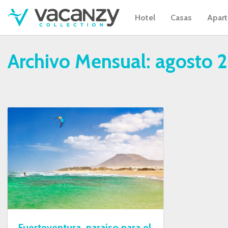
Hotel
Casas
Apar
Archivo Mensual:
agosto 
Fuerteventura, paraíso para el