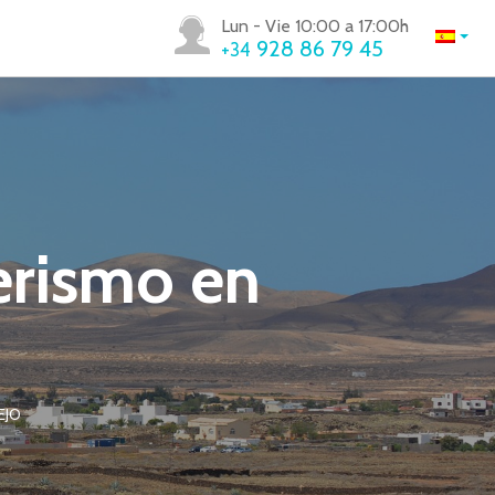
Lun - Vie 10:00 a 17:00h
928 86 79 45
+34
erismo en
EJO