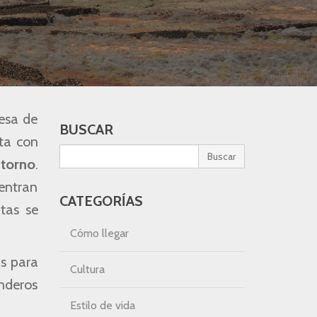
resa de
BUSCAR
nta con
Buscar
ntorno
.
uentran
CATEGORÍAS
tas se
Cómo llegar
as para
Cultura
enderos
Estilo de vida