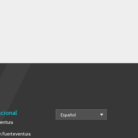
acional
Español
ventura
 Fuerteventura