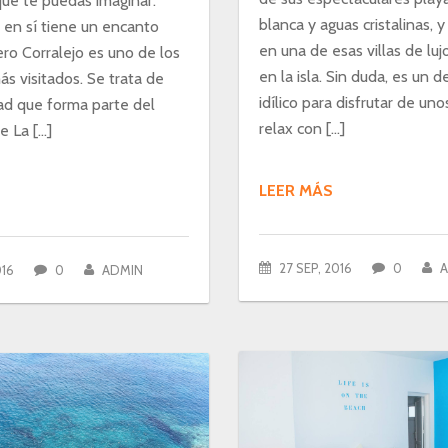
que te puedas imaginar.
blanca y aguas cristalinas, y
a en sí tiene un encanto
en una de esas villas de lu
ero Corralejo es uno de los
en la isla. Sin duda, es un d
s visitados. Se trata de
idílico para disfrutar de uno
dad que forma parte del
relax con […]
e La […]
LEER MÁS
27 SEP, 2016
0
016
0
ADMIN