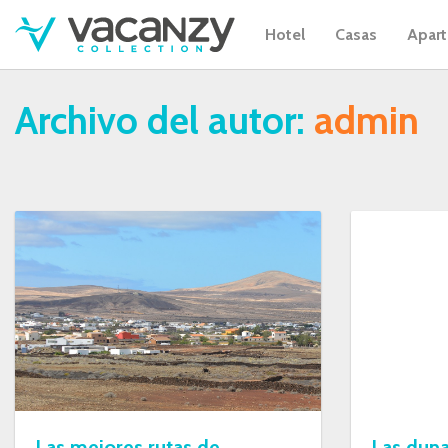
Hotel
Casas
Apar
Archivo del autor:
admin
Las mejores rutas de
Las duna