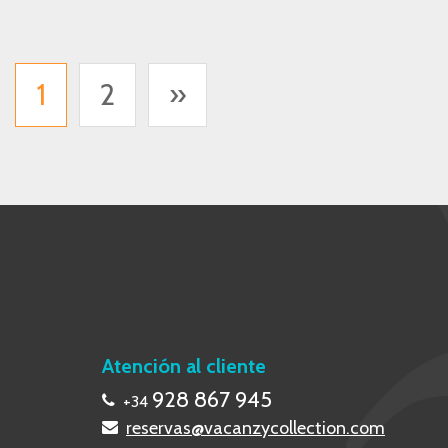
1
2
»
Atención al cliente
928 867 945
+34
reservas@vacanzycollection.com