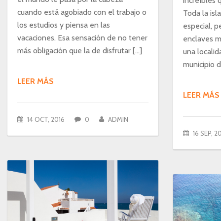
increíbles 
cuando está agobiado con el trabajo o
Toda la isl
los estudios y piensa en las
especial, p
vacaciones. Esa sensación de no tener
enclaves má
más obligación que la de disfrutar […]
una locali
municipio d
LEER MÁS
LEER MÁS
14 OCT, 2016
0
ADMIN
16 SEP, 2