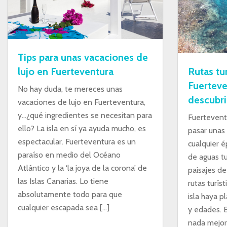
Tips para unas vacaciones de
lujo en Fuerteventura
Rutas tur
Fuerteve
No hay duda, te mereces unas
descubri
vacaciones de lujo en Fuerteventura,
y…¿qué ingredientes se necesitan para
Fuerteventu
ello? La isla en sí ya ayuda mucho, es
pasar unas
espectacular. Fuerteventura es un
cualquier é
paraíso en medio del Océano
de aguas t
Atlántico y la ‘la joya de la corona’ de
paisajes de
las Islas Canarias. Lo tiene
rutas turís
absolutamente todo para que
isla haya p
cualquier escapada sea […]
y edades. E
nada mejor 