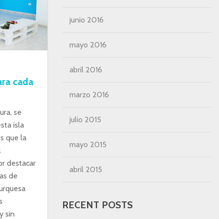
junio 2016
mayo 2016
abril 2016
ara cada
marzo 2016
ura, se
julio 2015
ta isla
s que la
mayo 2015
l
or destacar
abril 2015
yas de
turquesa
s
RECENT POSTS
y sin