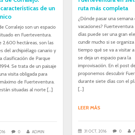
 características de un
ruta más completa
único
¿Dónde pasar una semana
vacaciones? Fuerteventura 
de Corralejo son un espacio
días puede ser una gran el
situado en Fuerteventura.
cundir mucho si se organiza
 2.600 hectáreas, son las
tiempo qué se va a visitar a
 del archipiélago canario y
se deja un espacio para la
la clasificación de Parque
improvisación. En el post d
1994. Se trata de un paisaje
proponemos descubrir Fuer
una visita obligada para
durante siete días con el p
l máximo de Fuerteventura.
[…]
stán situadas al norte […]
LEER MÁS
31 OCT, 2016
0
016
0
ADMIN