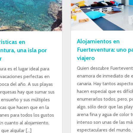
Alojamientos en
ísticas en
Fuerteventura: uno p
ntura, una isla por
viajero
r
Quien descubre Fuertevent
ra es el lugar ideal para
enamora de inmediato de es
 vacaciones perfectas en
canaria. Hay tantos aspecto
poca del año. A sus playas
hacen especial que es difíci
urquesas hay que sumar sus
enumerarlos todos, pero, p
 ensueño y sus múltiples
algo, sólo decir que las pla
ticas que hacen que en la
arena fina y agua de color 
lanes para todos los gustos
intenso son unas de las má
n cuanto al alojamiento,
espectaculares del mundo, 
que alquilar […]