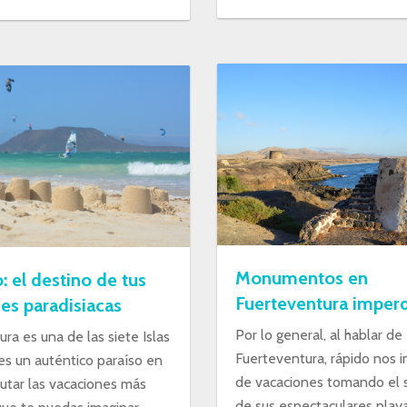
Monumentos en
: el destino de tus
Fuerteventura imperd
es paradisiacas
Por lo general, al hablar de
ra es una de las siete Islas
Fuerteventura, rápido nos
es un auténtico paraíso en
de vacaciones tomando el 
rutar las vacaciones más
de sus espectaculares play