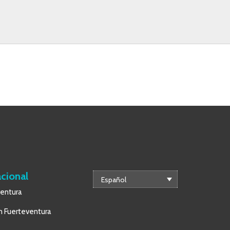
acional
Español
ventura
 Fuerteventura