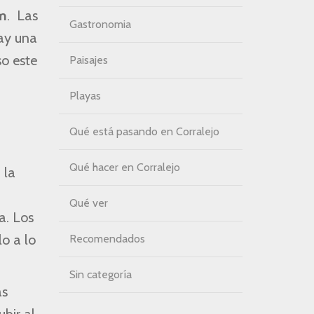
m
. Las
Gastronomia
hay una
so este
Paisajes
Playas
Qué está pasando en Corralejo
Qué hacer en Corralejo
 la
Qué ver
a. Los
lo a lo
Recomendados
Sin categoría
as