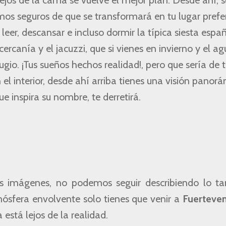
os de la cama se vuelve el mejor plan. Desde ahí, su
mos seguros de que se transformará en tu lugar prefe
eer, descansar e incluso dormir la típica siesta espa
ercanía y el jacuzzi, que si vienes en invierno y el ag
gio. ¡Tus sueños hechos realidad!, pero que sería de 
el interior, desde ahí arriba tienes una visión panor
e inspira su nombre, te derretirá.
 imágenes, no podemos seguir describiendo lo tan
ósfera envolvente solo tienes que venir a
Fuerteve
está lejos de la realidad.