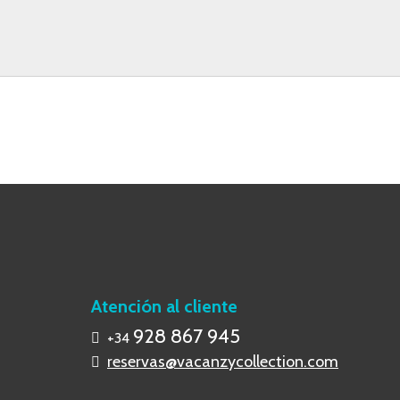
Atención al cliente
928 867 945
+34
reservas@vacanzycollection.com