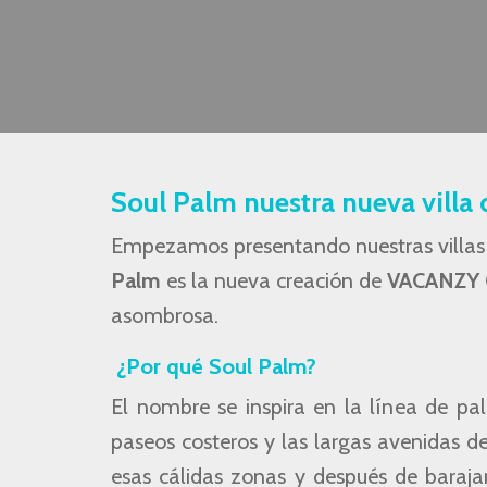
Soul Palm nuestra nueva villa 
Empezamos presentando nuestras villas p
Palm
es la nueva creación de
VACANZY
asombrosa.
¿Por qué
Soul Palm
?
El nombre se inspira en la línea de pa
paseos costeros y las largas avenidas d
esas cálidas zonas y después de baraj