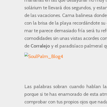
mañanas en las que desayunar no muy lej
solárium te llevará dos segundos, y esta
de las vacaciones. Cama balinesa donde l
con la brisa de la playa recordándote su c
mar te parece demasiado fría será tu refu
comodidades sin unas vistas acordes con 
de
Corralejo
y el paradisíaco palmeral qu
Las palabras sobran cuando hablan las
porque si te has enamorado de esta atm
comprobar con tus propios ojos que nada 