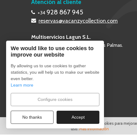
Atención al cliente
928 867 945
+34
reservas@vacanzycollection.com
Multiservicios Lagun S.L.
Calle Poril 2, 35660 - Corralejo, Las Palmas.
We would like to use cookies to
improve our website
By allowing us to use cookies to gather
statistics, you will help us to make our website
even better.
Learn more
Configure cookies
No thanks
Accept
Este sitio utiliza cookies para mejo
uso.
Más información