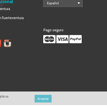
acional
Español
ventura
 Fuerteventura
Pago seguro
pta su
Aceptar